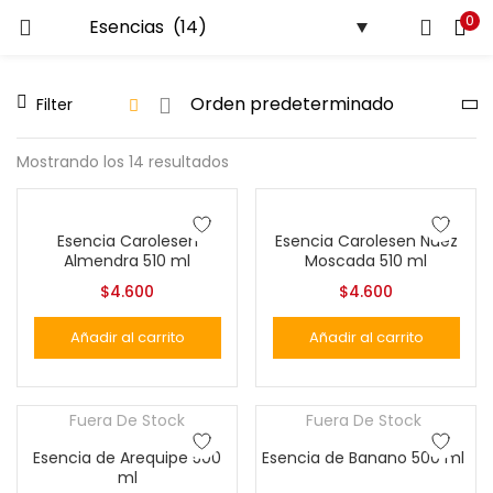
0
LOGIN
Filter
Ingresa tu correo y contraseña para iniciar sesión.
Mostrando los 14 resultados
Esencia Carolesen
Esencia Carolesen Nuez
Almendra 510 ml
Moscada 510 ml
Recuérdame
$
4.600
$
4.600
Login
Añadir al carrito
Añadir al carrito
Lost password?
Fuera De Stock
Fuera De Stock
Esencia de Arequipe 500
Esencia de Banano 500 ml
ml