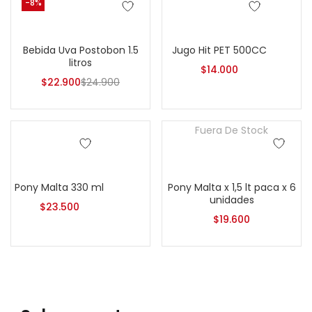
-8%
Añadir al carrito
Seleccionar opciones
Bebida Uva Postobon 1.5
Jugo Hit PET 500CC
litros
$
14.000
$
22.900
$
24.900
Fuera De Stock
Añadir al carrito
Leer más
Pony Malta 330 ml
Pony Malta x 1,5 lt paca x 6
unidades
$
23.500
$
19.600