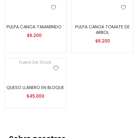
Añadir al carrito
Añadir al carrito
PULPA CANOA TAMARINDO
PULPA CANOA TOMATE DE
ARBOL
$
6.200
$
6.200
Fuera De Stock
Leer más
QUESO LLANERO EN BLOQUE
$
45.000