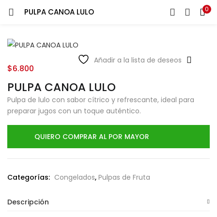
0
PULPA CANOA LULO
LOGIN
Ingresa tu correo y contraseña para iniciar sesión.
Añadir a la lista de deseos
$
6.800
PULPA CANOA LULO
Pulpa de lulo con sabor cítrico y refrescante, ideal para
preparar jugos con un toque auténtico.
Recuérdame
QUIERO COMPRAR AL POR MAYOR
Login
Lost password?
Categorías:
Congelados
,
Pulpas de Fruta
Descripción