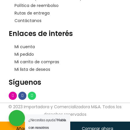
Política de reembolso
Rutas de entrega
Contáctanos
Enlaces de interés
Mi cuenta
Mi pedido
Mi carrito de compras
Mi lista de deseos
Síguenos
© 2023 Importadora y Comercializadora M&A. Todos los
derechos reservados
¿Necesitas ayuda?
Habla
Añadir Al Carrito
con nosotros
Comprar ahora