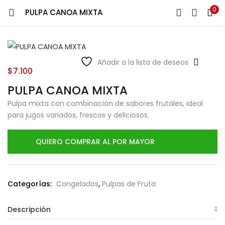
0
PULPA CANOA MIXTA
LOGIN
Ingresa tu correo y contraseña para iniciar sesión.
Añadir a la lista de deseos
$
7.100
PULPA CANOA MIXTA
Pulpa mixta con combinación de sabores frutales, ideal
para jugos variados, frescos y deliciosos.
Recuérdame
QUIERO COMPRAR AL POR MAYOR
Login
Lost password?
Categorías:
Congelados
,
Pulpas de Fruta
Descripción