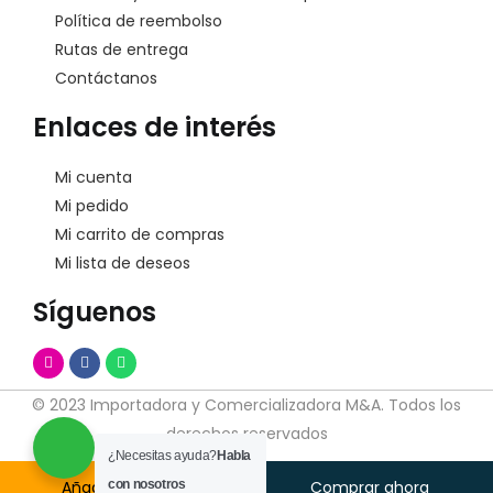
Política de reembolso
Rutas de entrega
Contáctanos
Enlaces de interés
Mi cuenta
Mi pedido
Mi carrito de compras
Mi lista de deseos
Síguenos
© 2023 Importadora y Comercializadora M&A. Todos los
derechos reservados
¿Necesitas ayuda?
Habla
Añadir Al Carrito
con nosotros
Comprar ahora