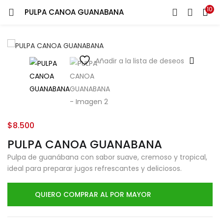
10
PULPA CANOA GUANABANA
LOGIN
Ingresa tu correo y contraseña para iniciar sesión.
Añadir a la lista de deseos
Recuérdame
$
8.500
Login
PULPA CANOA GUANABANA
Pulpa de guanábana con sabor suave, cremoso y tropical,
Lost password?
ideal para preparar jugos refrescantes y deliciosos.
QUIERO COMPRAR AL POR MAYOR