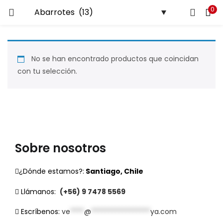
0
LOGIN
Ingresa tu correo y contraseña para iniciar sesión.
No se han encontrado productos que coincidan
con tu selección.
Recuérdame
Login
Sobre nosotros
Lost password?
¿Dónde estamos?:
Santiago, Chile
Llámanos:
(+56) 9 7478 5569
Escríbenos:
ve
****
@
*****************
ya.com