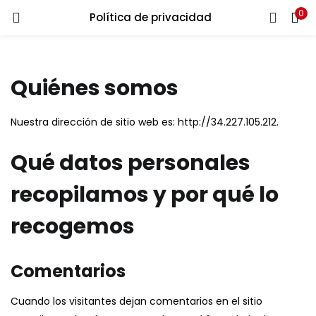
0
Política de privacidad
LOGIN
Ingresa tu correo y contraseña para iniciar sesión.
Quiénes somos
Nuestra dirección de sitio web es: http://34.227.105.212.
Qué datos personales
Recuérdame
recopilamos y por qué lo
Login
recogemos
Lost password?
Comentarios
Cuando los visitantes dejan comentarios en el sitio