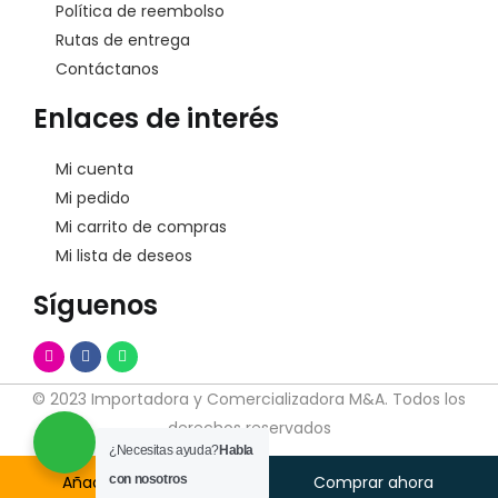
Política de reembolso
Rutas de entrega
Contáctanos
Enlaces de interés
Mi cuenta
Mi pedido
Mi carrito de compras
Mi lista de deseos
Síguenos
© 2023 Importadora y Comercializadora M&A. Todos los
derechos reservados
¿Necesitas ayuda?
Habla
Añadir Al Carrito
con nosotros
Comprar ahora