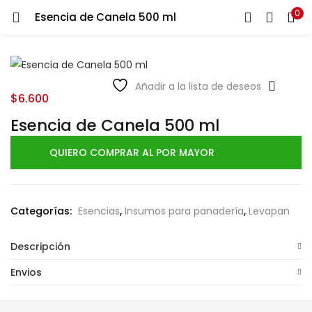
0
Esencia de Canela 500 ml
LOGIN
Ingresa tu correo y contraseña para iniciar sesión.
Añadir a la lista de deseos
$
6.600
Esencia de Canela 500 ml
QUIERO COMPRAR AL POR MAYOR
Recuérdame
Login
Categorías:
Esencias
,
Insumos para panadería
,
Levapan
Lost password?
Descripción
Envios