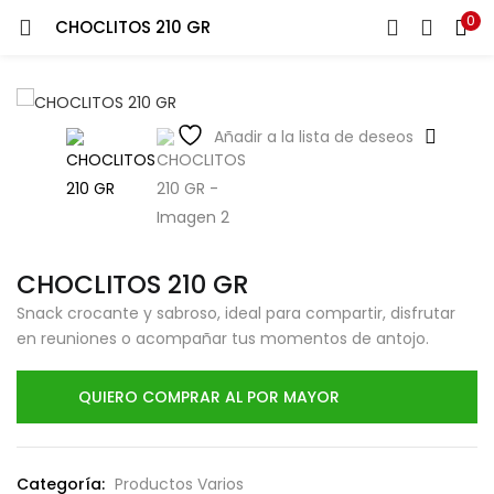
0
CHOCLITOS 210 GR
LOGIN
Ingresa tu correo y contraseña para iniciar sesión.
Añadir a la lista de deseos
Recuérdame
CHOCLITOS 210 GR
Login
Snack crocante y sabroso, ideal para compartir, disfrutar
en reuniones o acompañar tus momentos de antojo.
Lost password?
QUIERO COMPRAR AL POR MAYOR
Categoría:
Productos Varios