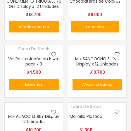
CONDIMENTO TRIGUISAR 70
Chocolateras de Colores
Grs Display x 12 Unidades
$
18.700
$
8.000
Añadir al carrito
Leer más
Fuera De Stock
Vel Rosita Jabón en Barra
Mix SANCOCHO EL REY
pack x 3
Display x 12 Unidades
$
4.500
$
10.700
Leer más
Añadir al carrito
Fuera De Stock
Mix AJIACO EL REY Display
Molinillo Plastico
12 Unidades
$
10.700
$
1.000