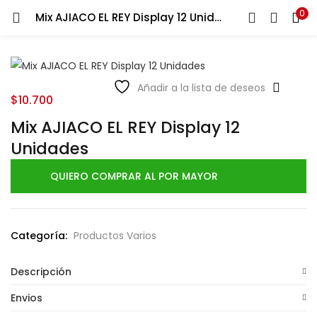
0
Mix AJIACO EL REY Display 12 Unidades
LOGIN
Ingresa tu correo y contraseña para iniciar sesión.
Añadir a la lista de deseos
$
10.700
Mix AJIACO EL REY Display 12
Unidades
Recuérdame
QUIERO COMPRAR AL POR MAYOR
Login
Lost password?
Categoría:
Productos Varios
Descripción
Envios