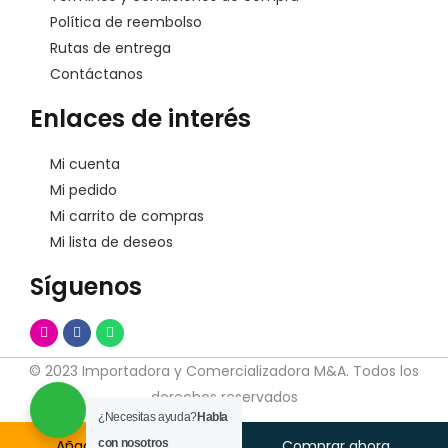
Política de reembolso
Rutas de entrega
Contáctanos
Enlaces de interés
Mi cuenta
Mi pedido
Mi carrito de compras
Mi lista de deseos
Síguenos
© 2023 Importadora y Comercializadora M&A. Todos los
derechos reservados
¿Necesitas ayuda?
Habla
Añadir Al Carrito
con nosotros
Comprar ahora