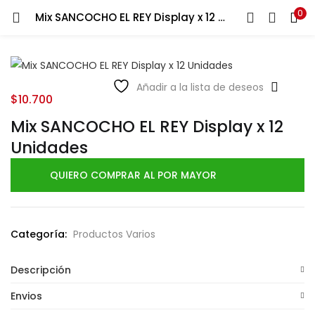
0
Mix SANCOCHO EL REY Display x 12 Unidades
LOGIN
Ingresa tu correo y contraseña para iniciar sesión.
Añadir a la lista de deseos
$
10.700
Mix SANCOCHO EL REY Display x 12
Unidades
Recuérdame
QUIERO COMPRAR AL POR MAYOR
Login
Lost password?
Categoría:
Productos Varios
Descripción
Envios