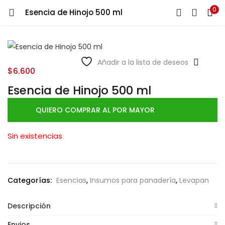
0
Esencia de Hinojo 500 ml
LOGIN
Ingresa tu correo y contraseña para iniciar sesión.
Añadir a la lista de deseos
$
6.600
Esencia de Hinojo 500 ml
QUIERO COMPRAR AL POR MAYOR
Recuérdame
Sin existencias
Login
Lost password?
Categorías:
Esencias
,
Insumos para panadería
,
Levapan
Descripción
Envios