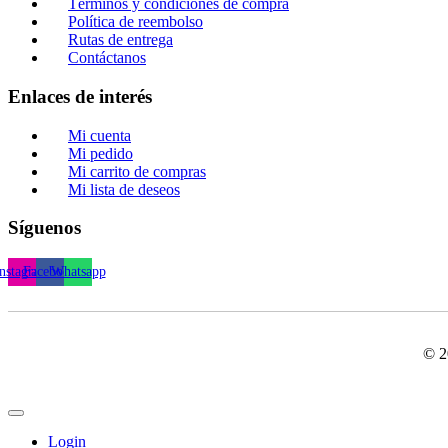
Términos y condiciones de compra
Política de reembolso
Rutas de entrega
Contáctanos
Enlaces de interés
Mi cuenta
Mi pedido
Mi carrito de compras
Mi lista de deseos
Síguenos
Instagram
Facebook
Whatsapp
© 2
Login