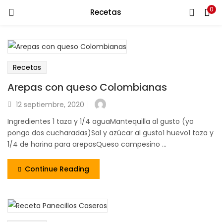
0
Recetas
LOGIN
Ingresa tu correo y contraseña para iniciar sesión.
Recetas
Arepas con queso Colombianas
12 septiembre, 2020
Recuérdame
Ingredientes 1 taza y 1/4 aguaMantequilla al gusto (yo
pongo dos cucharadas)Sal y azúcar al gusto1 huevo1 taza y
Login
1/4 de harina para arepasQueso campesino ...
Lost password?
Continue Reading