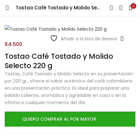
0
Tostao Café Tostado y Molido Selecto 220 g
LOGIN
Ingresa tu correo y contraseña para iniciar sesión.
Añadir a la lista de deseos
$
4.500
Tostao Café Tostado y Molido
Selecto 220 g
Tostao, Café Tostado y Molido Selecto en su presentación
Recuérdame
por 220 gr., ofrece el sabor auténtico del café colombiano
en una presentación práctica. Es ideal para preparar una
Login
bebida caliente, aromática y agradable en casa o en la
oficina a cualquier momento del día.
Lost password?
QUIERO COMPRAR AL POR MAYOR