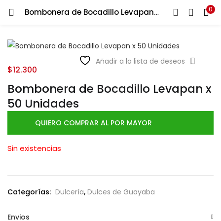
0
Bombonera de Bocadillo Levapan x 50 Unidades
LOGIN
Ingresa tu correo y contraseña para iniciar sesión.
Añadir a la lista de deseos
$
12.300
Bombonera de Bocadillo Levapan x
50 Unidades
Recuérdame
QUIERO COMPRAR AL POR MAYOR
Login
Sin existencias
Lost password?
Categorías:
Dulcería
,
Dulces de Guayaba
Envios