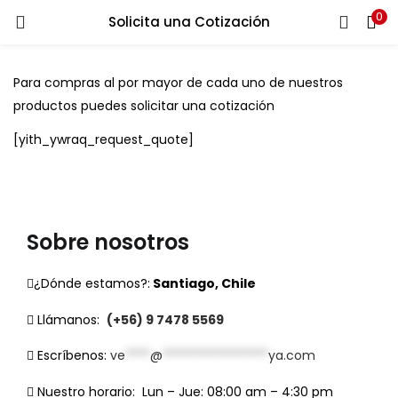
0
Solicita una Cotización
LOGIN
Para compras al por mayor de cada uno de nuestros
Ingresa tu correo y contraseña para iniciar sesión.
productos puedes solicitar una cotización
[yith_ywraq_request_quote]
Recuérdame
Sobre nosotros
Login
¿Dónde estamos?:
Santiago, Chile
Lost password?
Llámanos:
(+56) 9 7478 5569
Escríbenos:
ve
****
@
*****************
ya.com
Nuestro horario:
Lun – Jue: 08:00 am – 4:30 pm