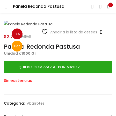
0
Panela Redonda Pastusa
LOGIN
Ingresa tu correo y contraseña para iniciar sesión.
Añadir a la lista de deseos
-8%
$
2.700
$
2.950
Panela Redonda Pastusa
Hot
Unidad x 1000 Gr
Recuérdame
QUIERO COMPRAR AL POR MAYOR
Login
Sin existencias
Lost password?
Categoría:
Abarrotes