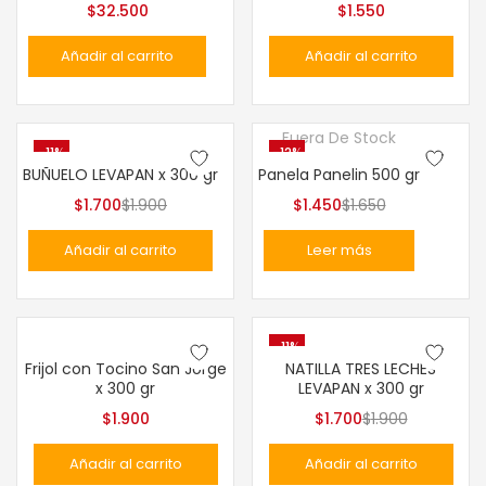
$
32.500
$
1.550
Añadir al carrito
Añadir al carrito
Fuera De Stock
-11%
-12%
BUÑUELO LEVAPAN x 300 gr
Panela Panelin 500 gr
Hot
$
1.700
$
1.900
$
1.450
$
1.650
Añadir al carrito
Leer más
-11%
Frijol con Tocino San Jorge
NATILLA TRES LECHES
x 300 gr
LEVAPAN x 300 gr
$
1.900
$
1.700
$
1.900
Añadir al carrito
Añadir al carrito